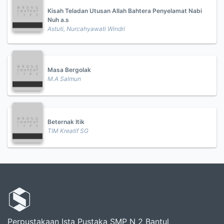
Kisah Teladan Utusan Allah Bahtera Penyelamat Nabi
Nuh a.s
Astuti, Nurcahyawati Windri
Masa Bergolak
M.A Salmun
Beternak Itik
TIM Kreatif SG
Perpustakaan Ista Pustaka SMP N 2 Bantul