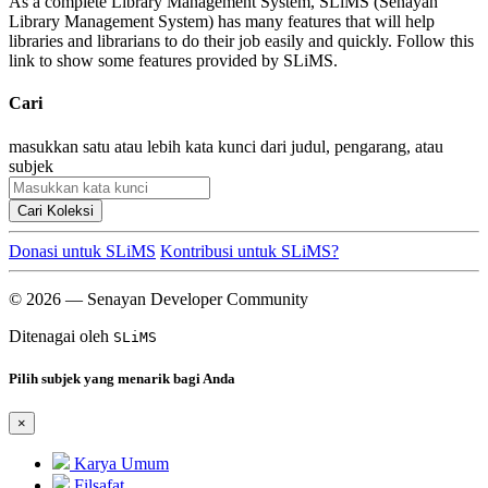
As a complete Library Management System, SLiMS (Senayan
Library Management System) has many features that will help
libraries and librarians to do their job easily and quickly. Follow this
link to show some features provided by SLiMS.
Cari
masukkan satu atau lebih kata kunci dari judul, pengarang, atau
subjek
Cari Koleksi
Donasi untuk SLiMS
Kontribusi untuk SLiMS?
© 2026 — Senayan Developer Community
Ditenagai oleh
SLiMS
Pilih subjek yang menarik bagi Anda
×
Karya Umum
Filsafat