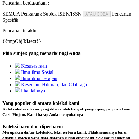
Pencarian berdasarkan :
SEMUA
Pengarang
Subjek
ISBN/ISSN
Pencarian
ATAU COBA
Spesifik
Pencarian terakhir:
{{tmpObj[k].text}}
Pilih subjek yang menarik bagi Anda
Kesusastraan
Ilmu-ilmu Sosial
Ilmu-ilmu Terapan
Kesenian, Hiburan, dan Olahraga
lihat lainnya..
Yang populer di antara koleksi kami
Koleksi-koleksi kami yang dibaca oleh banyak pengunjung perpustakaan.
Cari. Pinjam. Kami harap Anda menyukainya
Koleksi baru dan diperbarui
Merupakan daftar koleksi-koleksi terbaru kami. Tidak semuanya baru,
adapula koleksi yang data-datanya sudah diperbaiki. Selamat menikmati