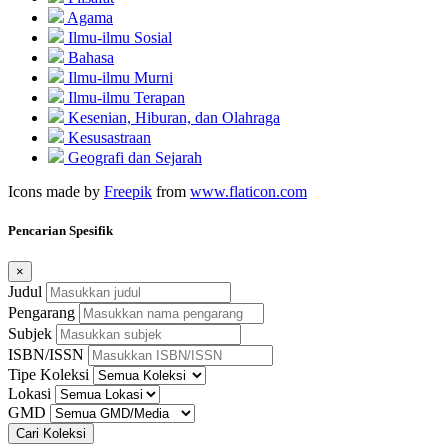
Agama
Ilmu-ilmu Sosial
Bahasa
Ilmu-ilmu Murni
Ilmu-ilmu Terapan
Kesenian, Hiburan, dan Olahraga
Kesusastraan
Geografi dan Sejarah
Icons made by
Freepik
from
www.flaticon.com
Pencarian Spesifik
×
Judul
Pengarang
Subjek
ISBN/ISSN
Tipe Koleksi
Lokasi
GMD
Cari Koleksi