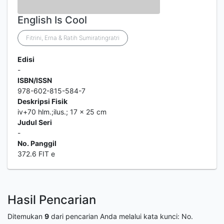
English Is Cool
Fitrini, Erna & Ratih Sumiratingratri
Edisi
-
ISBN/ISSN
978-602-815-584-7
Deskripsi Fisik
iv+70 hlm.;ilus.; 17 x 25 cm
Judul Seri
-
No. Panggil
372.6 FIT e
Hasil Pencarian
Ditemukan
9
dari pencarian Anda melalui kata kunci:
No.