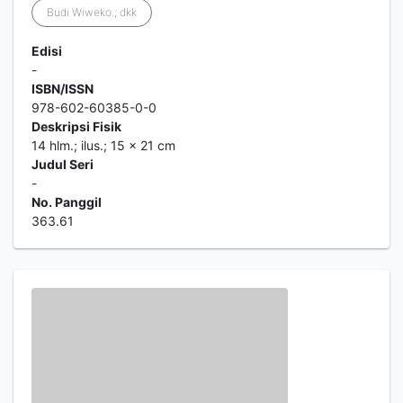
Budi Wiweko.; dkk
Edisi
-
ISBN/ISSN
978-602-60385-0-0
Deskripsi Fisik
14 hlm.; ilus.; 15 x 21 cm
Judul Seri
-
No. Panggil
363.61