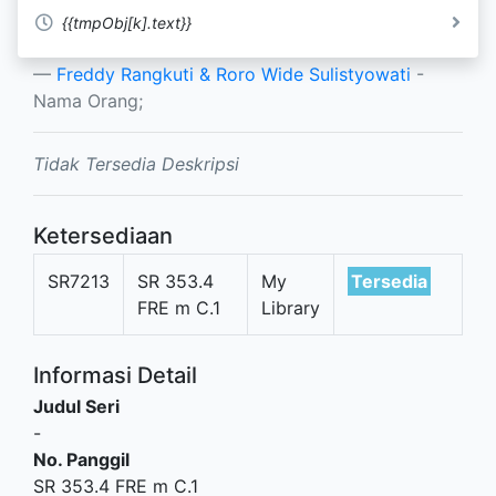
Practice Compliance Integrity
{{tmpObj[k].text}}
Development
Freddy Rangkuti & Roro Wide Sulistyowati
-
Nama Orang;
Tidak Tersedia Deskripsi
Ketersediaan
SR7213
SR 353.4
My
Tersedia
FRE m C.1
Library
Informasi Detail
Judul Seri
-
No. Panggil
SR 353.4 FRE m C.1