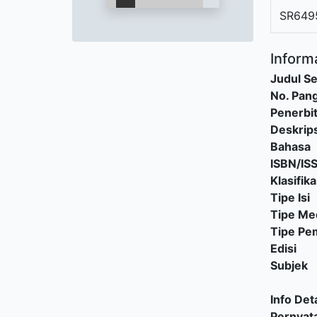
SR649
Informa
Judul Se
No. Pang
Penerbi
Deskrips
Bahasa
ISBN/IS
Klasifika
Tipe Isi
Tipe Me
Tipe P
Edisi
Subjek
Info Deta
Pernyat