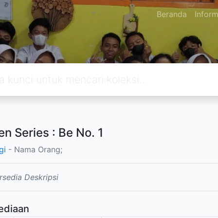
Beranda
Inform
en Series : Be No. 1
gi
- Nama Orang;
rsedia Deskripsi
ediaan