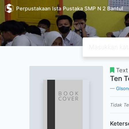
Perpustakaan Ista Pustaka SMP N 2 Bantul
Text
Ten T
Glson
Tidak Te
Keters