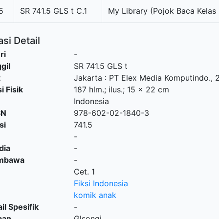
5
SR 741.5 GLS t C.1
My Library (Pojok Baca Kelas
si Detail
ri
-
gil
SR 741.5 GLS t
t
Jakarta
:
PT Elex Media Komputindo
.,
i Fisik
187 hlm.; ilus.; 15 x 22 cm
Indonesia
SN
978-602-02-1840-3
si
741.5
-
dia
-
embawa
-
Cet. 1
Fiksi Indonesia
komik anak
il Spesifik
-
aan
Glsongi