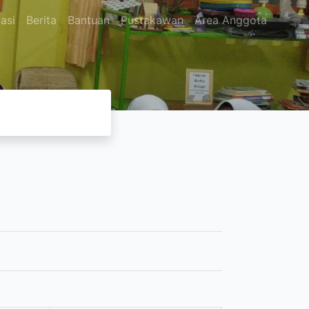
asi
Berita
Bantuan
Pustakawan
Area Anggota