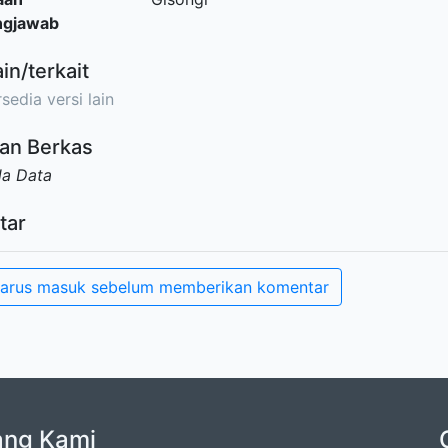
ngjawab
ain/terkait
sedia versi lain
an Berkas
da Data
tar
arus masuk sebelum memberikan komentar
ang Kami