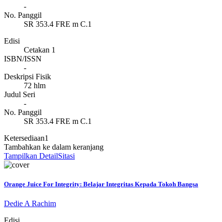
-
No. Panggil
SR 353.4 FRE m C.1
Edisi
Cetakan 1
ISBN/ISSN
-
Deskripsi Fisik
72 hlm
Judul Seri
-
No. Panggil
SR 353.4 FRE m C.1
Ketersediaan
1
Tambahkan ke dalam keranjang
Tampilkan Detail
Sitasi
Orange Juice For Integrity: Belajar Integritas Kepada Tokoh Bangsa
Dedie A Rachim
Edisi