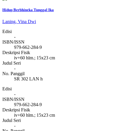
Hidup Berbhineka Tunggal Ika
Laning, Vina Dwi
Edisi
-
ISBN/ISSN
979-662-284-9
Deskripsi Fisik
iv+60 hlm.; 15x23 cm
Judul Seri
-
No. Panggil
SR 302 LAN h
Edisi
-
ISBN/ISSN
979-662-284-9
Deskripsi Fisik
iv+60 hlm.; 15x23 cm
Judul Seri
-
No. Panggil