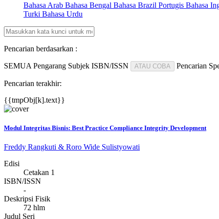
Bahasa Arab
Bahasa Bengal
Bahasa Brazil Portugis
Bahasa In
Turki
Bahasa Urdu
Pencarian berdasarkan :
SEMUA
Pengarang
Subjek
ISBN/ISSN
Pencarian Spe
ATAU COBA
Pencarian terakhir:
{{tmpObj[k].text}}
Modul Integritas Bisnis: Best Practice Compliance Integrity Development
Freddy Rangkuti & Roro Wide Sulistyowati
Edisi
Cetakan 1
ISBN/ISSN
-
Deskripsi Fisik
72 hlm
Judul Seri