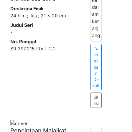
dal
Deskripsi Fisik
am
24 hlm.; ilus.; 21 x 20 cm
ker
Judul Seri
anj
-
ang
No. Panggil
SR 297.215 IRV t C.1
Ta
m
pil
ka
n
De
tail
Sit
asi
Penciptaan Malaikat