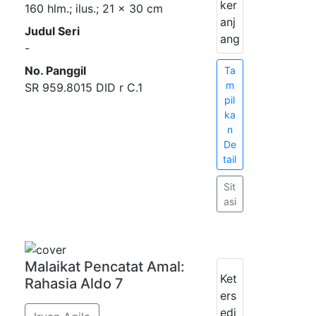
ker
160 hlm.; ilus.; 21 x 30 cm
anj
Judul Seri
ang
-
No. Panggil
Ta
m
SR 959.8015 DID r C.1
pil
ka
n
De
tail
Sit
asi
Malaikat Pencatat Amal:
Ket
Rahasia Aldo 7
ers
edi