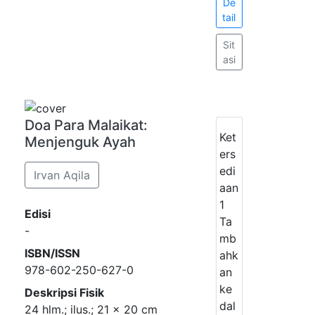
De
tail
Sit
asi
Doa Para Malaikat:
Ket
Menjenguk Ayah
ers
edi
Irvan Aqila
aan
1
Edisi
Ta
-
mb
ISBN/ISSN
ahk
978-602-250-627-0
an
ke
Deskripsi Fisik
dal
24 hlm.; ilus.; 21 x 20 cm