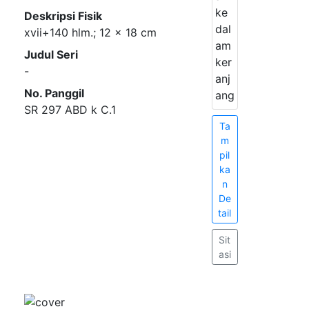
ke
Deskripsi Fisik
dal
xvii+140 hlm.; 12 x 18 cm
am
Judul Seri
ker
-
anj
No. Panggil
ang
SR 297 ABD k C.1
Ta
m
pil
ka
n
De
tail
Sit
asi