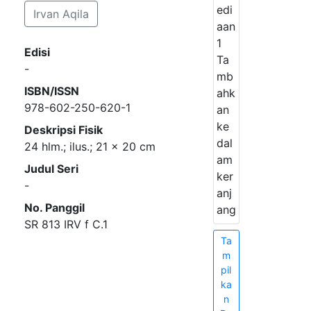
edi
Irvan Aqila
aan
1
Edisi
Ta
-
mb
ISBN/ISSN
ahk
978-602-250-620-1
an
ke
Deskripsi Fisik
dal
24 hlm.; ilus.; 21 x 20 cm
am
Judul Seri
ker
-
anj
No. Panggil
ang
SR 813 IRV f C.1
Ta
m
pil
ka
n