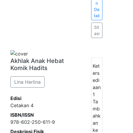
n
De
tail
Sit
asi
Akhlak Anak Hebat
Ket
Komik Hadits
ers
edi
Lina Herlina
aan
1
Edisi
Ta
Cetakan 4
mb
ISBN/ISSN
ahk
978-602-250-611-9
an
ke
Deskripsi Fisik