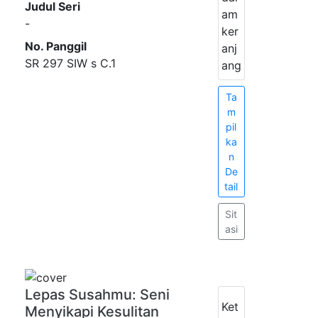
Judul Seri
am
-
ker
No. Panggil
anj
SR 297 SIW s C.1
ang
Ta
m
pil
ka
n
De
tail
Sit
asi
Lepas Susahmu: Seni
Ket
Menyikapi Kesulitan