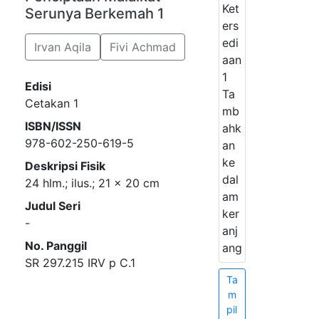
Ket
Serunya Berkemah 1
ers
edi
Irvan Aqila
Fivi Achmad
aan
1
Edisi
Ta
Cetakan 1
mb
ISBN/ISSN
ahk
978-602-250-619-5
an
ke
Deskripsi Fisik
dal
24 hlm.; ilus.; 21 x 20 cm
am
Judul Seri
ker
-
anj
No. Panggil
ang
SR 297.215 IRV p C.1
Ta
m
pil