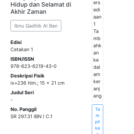
ers
Hidup dan Selamat di
edi
Akhir Zaman
aan
1
Ibnu Qadhib Al Ban
Ta
mb
Edisi
ahk
Cetakan 1
an
ISBN/ISSN
ke
978-623-6219-43-0
dal
am
Deskripsi Fisik
ker
ix+236 hlm.; 15 x 21 cm
anj
Judul Seri
ang
-
No. Panggil
Ta
m
SR 297.31 IBN l C.1
pil
ka