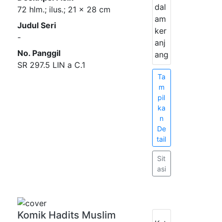
dal
72 hlm.; ilus.; 21 x 28 cm
am
Judul Seri
ker
-
anj
No. Panggil
ang
SR 297.5 LIN a C.1
Ta
m
pil
ka
n
De
tail
Sit
asi
Komik Hadits Muslim