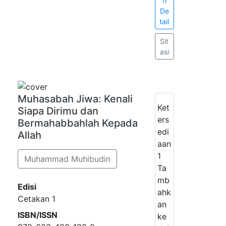
n
De
tail
Sit
asi
Muhasabah Jiwa: Kenali
Ket
Siapa Dirimu dan
ers
Bermahabbahlah Kepada
edi
Allah
aan
1
Muhammad Muhibudin
Ta
mb
Edisi
ahk
Cetakan 1
an
ISBN/ISSN
ke