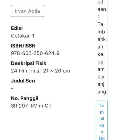
edi
aan
Irvan Aqila
1
Ta
Edisi
mb
Cetakan 1
ahk
ISBN/ISSN
an
978-602-250-624-9
ke
dal
Deskripsi Fisik
am
24 hlm.; ilus.; 21 x 20 cm
ker
Judul Seri
anj
-
ang
No. Panggil
SR 297 IRV m C.1
Ta
m
pil
ka
n
De