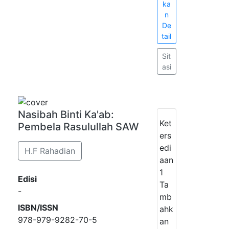
ka
n
De
tail
Sit
asi
Nasibah Binti Ka'ab:
Ket
Pembela Rasulullah SAW
ers
edi
H.F Rahadian
aan
1
Edisi
Ta
-
mb
ISBN/ISSN
ahk
978-979-9282-70-5
an