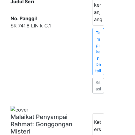
Judul Seri
ker
-
anj
No. Panggil
ang
SR 741.8 LIN k C.1
Ta
m
pil
ka
n
De
tail
Sit
asi
Malaikat Penyampai
Ket
Rahmat: Gonggongan
ers
Misteri