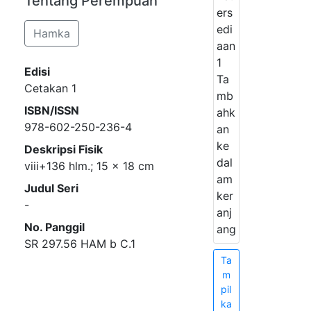
Tentang Perempuan
ers
edi
Hamka
aan
1
Edisi
Ta
Cetakan 1
mb
ISBN/ISSN
ahk
978-602-250-236-4
an
ke
Deskripsi Fisik
dal
viii+136 hlm.; 15 x 18 cm
am
Judul Seri
ker
-
anj
No. Panggil
ang
SR 297.56 HAM b C.1
Ta
m
pil
ka