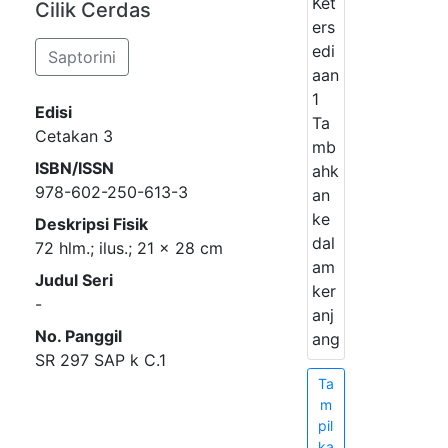
Ket
Cilik Cerdas
ers
edi
Saptorini
aan
1
Edisi
Ta
Cetakan 3
mb
ISBN/ISSN
ahk
978-602-250-613-3
an
ke
Deskripsi Fisik
dal
72 hlm.; ilus.; 21 x 28 cm
am
Judul Seri
ker
-
anj
No. Panggil
ang
SR 297 SAP k C.1
Ta
m
pil
ka