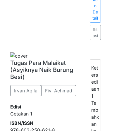
n
De
tail
Sit
asi
Tugas Para Malaikat
Ket
(Asyiknya Naik Burung
ers
Besi)
edi
aan
Irvan Aqila
Fivi Achmad
1
Ta
Edisi
mb
Cetakan 1
ahk
ISBN/ISSN
an
978-602-250-621-8
ke