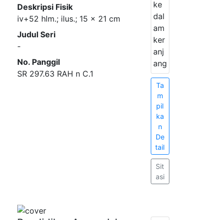
ke
Deskripsi Fisik
dal
iv+52 hlm.; ilus.; 15 x 21 cm
am
Judul Seri
ker
-
anj
No. Panggil
ang
SR 297.63 RAH n C.1
Ta
m
pil
ka
n
De
tail
Sit
asi