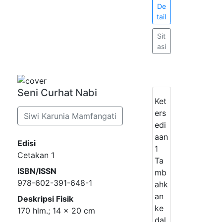
De
tail
Sit
asi
Seni Curhat Nabi
Ket
ers
Siwi Karunia Mamfangati
edi
aan
Edisi
1
Cetakan 1
Ta
ISBN/ISSN
mb
978-602-391-648-1
ahk
an
Deskripsi Fisik
ke
170 hlm.; 14 x 20 cm
dal