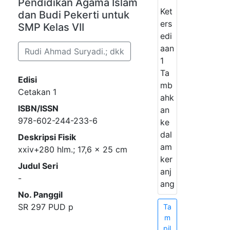
Pendidikan Agama Islam
Ket
dan Budi Pekerti untuk
ers
SMP Kelas VII
edi
aan
Rudi Ahmad Suryadi.; dkk
1
Ta
Edisi
mb
Cetakan 1
ahk
ISBN/ISSN
an
978-602-244-233-6
ke
dal
Deskripsi Fisik
am
xxiv+280 hlm.; 17,6 x 25 cm
ker
Judul Seri
anj
-
ang
No. Panggil
SR 297 PUD p
Ta
m
pil