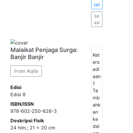
tail
Sit
asi
Malaikat Penjaga Surga:
Ket
Banjir Banjir
ers
edi
Irvan Aqila
aan
1
Edisi
Ta
Edisi 8
mb
ISBN/ISSN
ahk
978-602-250-626-3
an
ke
Deskripsi Fisik
dal
24 hlm.; 21 x 20 cm