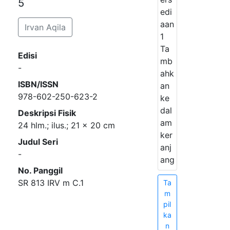
5
edi
aan
Irvan Aqila
1
Ta
Edisi
mb
-
ahk
ISBN/ISSN
an
978-602-250-623-2
ke
dal
Deskripsi Fisik
am
24 hlm.; ilus.; 21 x 20 cm
ker
Judul Seri
anj
-
ang
No. Panggil
SR 813 IRV m C.1
Ta
m
pil
ka
n