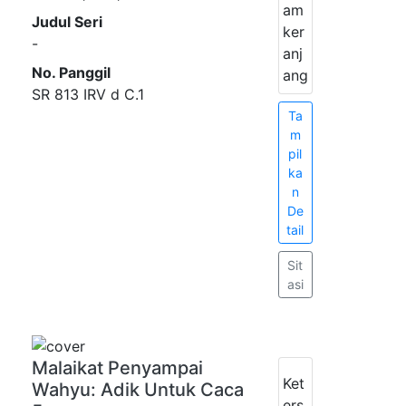
am
Judul Seri
ker
-
anj
No. Panggil
ang
SR 813 IRV d C.1
Ta
m
pil
ka
n
De
tail
Sit
asi
Malaikat Penyampai
Ket
Wahyu: Adik Untuk Caca
ers