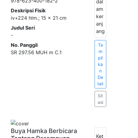
978-623-400-182-2
dal
am
Deskripsi Fisik
ker
iv+224 hlm.; 15 x 21 cm
anj
Judul Seri
ang
-
No. Panggil
Ta
m
SR 297.56 MUH m C.1
pil
ka
n
De
tail
Sit
asi
Buya Hamka Berbicara
Ket