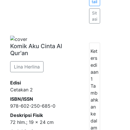
tail
Sit
asi
Komik Aku Cinta Al
Ket
Qur'an
ers
edi
Lina Herlina
aan
1
Edisi
Ta
Cetakan 2
mb
ISBN/ISSN
ahk
978-602-250-685-0
an
ke
Deskripsi Fisik
dal
72 hlm.; 19 x 24 cm
am