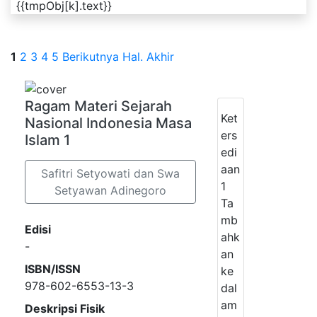
{{tmpObj[k].text}}
1
2
3
4
5
Berikutnya
Hal. Akhir
Ragam Materi Sejarah
Ket
Nasional Indonesia Masa
ers
Islam 1
edi
aan
Safitri Setyowati dan Swa
1
Setyawan Adinegoro
Ta
mb
Edisi
ahk
-
an
ISBN/ISSN
ke
978-602-6553-13-3
dal
am
Deskripsi Fisik