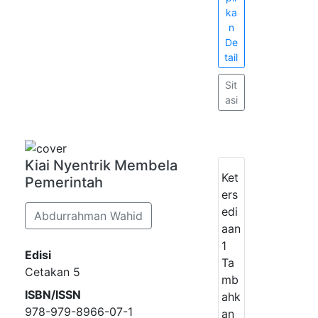
ka
n
De
tail
Sit
asi
Kiai Nyentrik Membela
Ket
Pemerintah
ers
edi
Abdurrahman Wahid
aan
1
Edisi
Ta
Cetakan 5
mb
ISBN/ISSN
ahk
978-979-8966-07-1
an