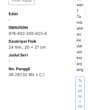
Irvan Aqila
aan
1
Edisi
Ta
-
mb
ISBN/ISSN
ahk
978-602-250-625-6
an
ke
Deskripsi Fisik
dal
24 hlm.; 20 x 21 cm
am
Judul Seri
ker
-
anj
No. Panggil
ang
SR 297.32 IRV s C.1
Ta
m
pil
ka
n
De