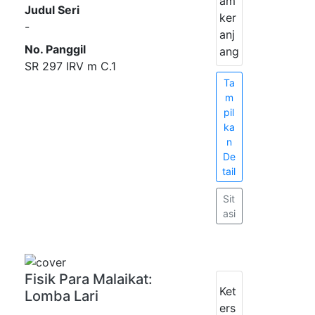
am
Judul Seri
ker
-
anj
No. Panggil
ang
SR 297 IRV m C.1
Ta
m
pil
ka
n
De
tail
Sit
asi
Fisik Para Malaikat:
Ket
Lomba Lari
ers