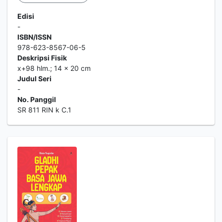
Edisi
-
ISBN/ISSN
978-623-8567-06-5
Deskripsi Fisik
x+98 hlm.; 14 x 20 cm
Judul Seri
-
No. Panggil
SR 811 RIN k C.1