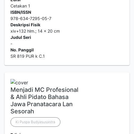
Cetakan 1
ISBN/ISSN
978-634-7295-05-7
Deskripsi Fisik
xiv+132 hlm.; 14 x 20 cm
Judul Seri
-
No. Panggil
SR 819 PUR k C.1
Menjadi MC Profesional
& Ahli Pidato Bahasa
Jawa Pranatacara Lan
Sesorah
Ki Puspa Budyasusastra