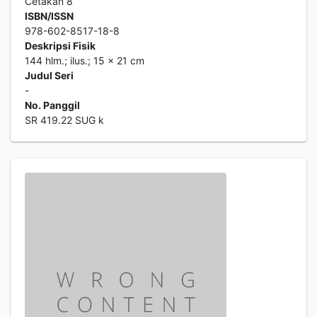
Cetakan 8
ISBN/ISSN
978-602-8517-18-8
Deskripsi Fisik
144 hlm.; ilus.; 15 x 21 cm
Judul Seri
-
No. Panggil
SR 419.22 SUG k