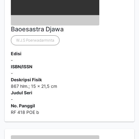
Baoesastra Djawa
W.J.S Poerwadarminta
Edisi
-
ISBN/ISSN
-
Deskripsi Fisik
867 hlm.; 15 x 21,5 cm
Judul Seri
-
No. Panggil
RF 418 POE b