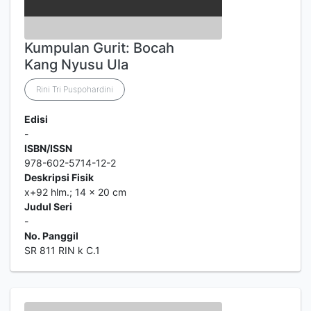
Kumpulan Gurit: Bocah
Kang Nyusu Ula
Rini Tri Puspohardini
Edisi
-
ISBN/ISSN
978-602-5714-12-2
Deskripsi Fisik
x+92 hlm.; 14 x 20 cm
Judul Seri
-
No. Panggil
SR 811 RIN k C.1