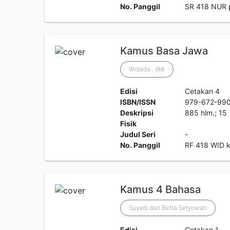
No. Panggil
SR 418 NUR 
Kamus Basa Jawa
Widada.; dkk
Edisi
Cetakan 4
ISBN/ISSN
979-672-99
Deskripsi
885 hlm.; 15
Fisik
Judul Seri
-
No. Panggil
RF 418 WID 
Kamus 4 Bahasa
Suyadi dan Betta Setyowati
Edisi
Cetakan 1