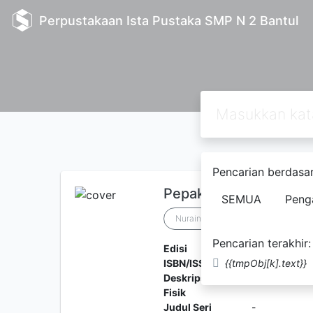
Perpustakaan Ista Pustaka SMP N 2 Bantul
Pencarian berdasar
Pepak Basa Jawa Len
SEMUA
Peng
Nuraini
Pencarian terakhir:
Edisi
Cetakan 1
ISBN/ISSN
{{tmpObj[k].text}}
979-994-33
Deskripsi
128 hlm.; ilu
Fisik
Judul Seri
-