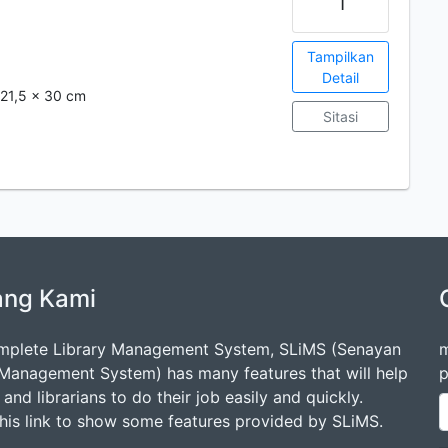
Tampilkan
Detail
; 21,5 x 30 cm
Sitasi
ang Kami
mplete Library Management System, SLiMS (Senayan
m
 Management System) has many features that will help
p
s and librarians to do their job easily and quickly.
this link to show some features provided by SLiMS.