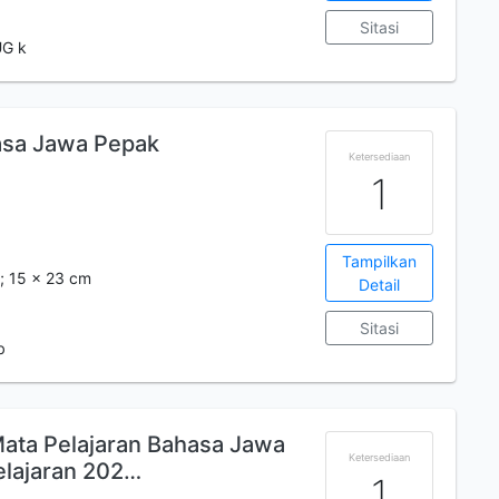
Sitasi
UG k
asa Jawa Pepak
Ketersediaan
1
Tampilkan
s.; 15 x 23 cm
Detail
Sitasi
b
ta Pelajaran Bahasa Jawa
Ketersediaan
elajaran 202…
1