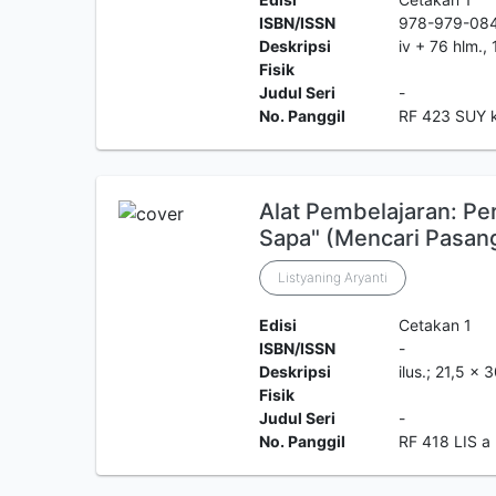
ISBN/ISSN
978-979-08
Deskripsi
iv + 76 hlm.,
Fisik
Judul Seri
-
No. Panggil
RF 423 SUY 
Alat Pembelajaran: Pe
Sapa" (Mencari Pasa
Listyaning Aryanti
Edisi
Cetakan 1
ISBN/ISSN
-
Deskripsi
ilus.; 21,5 x 
Fisik
Judul Seri
-
No. Panggil
RF 418 LIS a