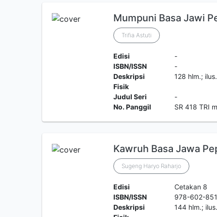
Mumpuni Basa Jawi P
Trifia Astuti
Edisi
-
ISBN/ISSN
-
Deskripsi
128 hlm.; ilus
Fisik
Judul Seri
-
No. Panggil
SR 418 TRI 
Kawruh Basa Jawa Pe
Sugeng Haryo Raharjo
Edisi
Cetakan 8
ISBN/ISSN
978-602-851
Deskripsi
144 hlm.; ilus