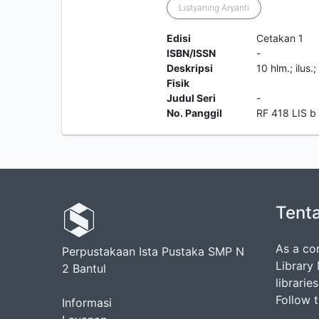
Listyaning Aryanti
Edisi
Cetakan 1
ISBN/ISSN
-
Deskripsi
10 hlm.; ilus.
Fisik
Judul Seri
-
No. Panggil
RF 418 LIS b
Tent
As a co
Perpustakaan Ista Pustaka SMP N
Library
2 Bantul
librarie
Follow 
Informasi