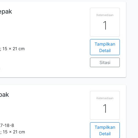
epak
Ketersediaan
1
Tampilkan
.; 15 x 21 cm
Detail
Sitasi
m
pak
Ketersediaan
1
7-18-8
Tampilkan
.; 15 x 21 cm
Detail