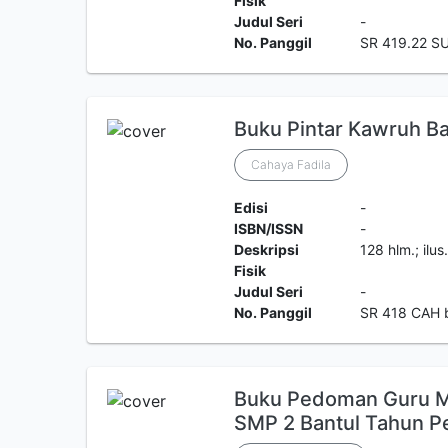
Fisik
Judul Seri
-
No. Panggil
SR 419.22 S
Buku Pintar Kawruh B
Cahaya Fadila
Edisi
-
ISBN/ISSN
-
Deskripsi
128 hlm.; ilu
Fisik
Judul Seri
-
No. Panggil
SR 418 CAH 
Buku Pedoman Guru Ma
SMP 2 Bantul Tahun P