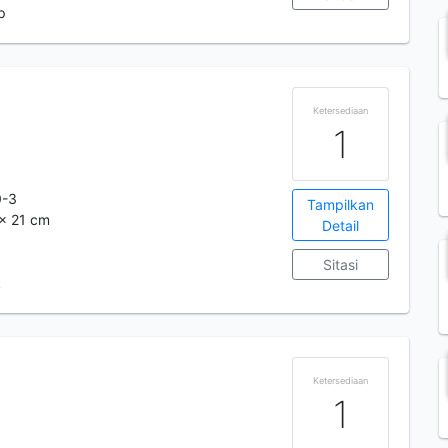
p
Ketersediaan
1
0-3
Tampilkan
 x 21 cm
Detail
Sitasi
k
Ketersediaan
1