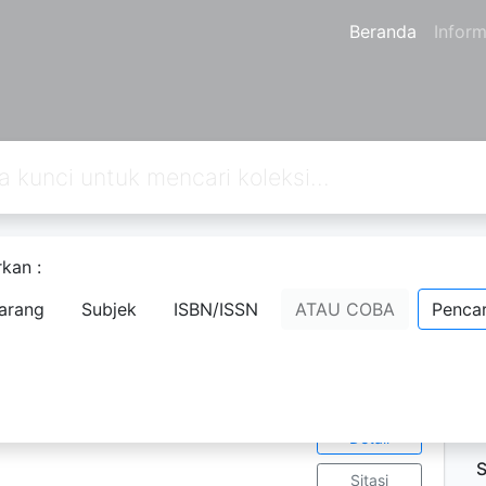
Beranda
Inform
kan :
gkap
arang
Subjek
ISBN/ISSN
ATAU COBA
Pencar
Ketersediaan
D
10
S
P
8-8
Tampilkan
s.; 15 x 23 cm
Detail
S
Sitasi