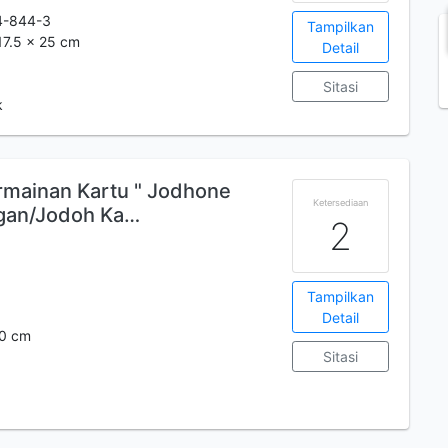
4-844-3
Tampilkan
 17.5 x 25 cm
Detail
Sitasi
k
rmainan Kartu " Jodhone
Ketersediaan
ngan/Jodoh Ka…
2
Tampilkan
Detail
30 cm
Sitasi