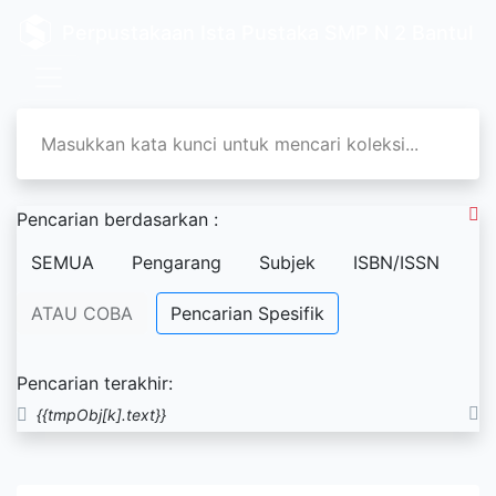
Perpustakaan Ista Pustaka SMP N 2 Bantul
Pencarian berdasarkan :
SEMUA
Pengarang
Subjek
ISBN/ISSN
ATAU COBA
Pencarian Spesifik
Pencarian terakhir:
{{tmpObj[k].text}}